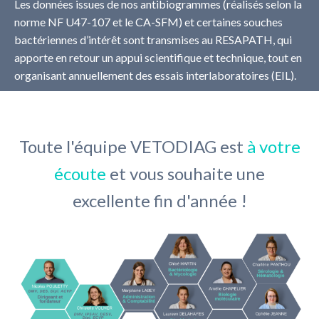
Les données issues de nos antibiogrammes (réalisés selon la
norme NF U47-107 et le CA-SFM) et certaines souches
bactériennes d’intérêt sont transmises au RESAPATH, qui
apporte en retour un appui scientifique et technique, tout en
organisant annuellement des essais interlaboratoires (EIL).
Toute l'équipe VETODIAG est
à votre
écoute
et vous souhaite une
excellente fin d'année !