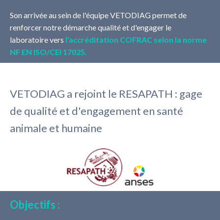
Son arrivée au sein de
l'équipe VETODIAG permet de
renforcer notre démarche qualité et d'engager le
laboratoire vers
l'accréditation COFRAC selon la norme
NF EN ISO/CEI 17025.
VETODIAG a rejoint le RESAPATH : g
age
de qualité et d'engagement en santé
animale et humaine
Objectifs :